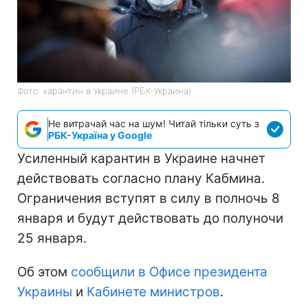
Фото: карантин в Украине (РБК-Украина)
Не витрачай час на шум! Читай тільки суть з
РБК-Україна у Google
Усиленный карантин в Украине начнет
действовать согласно плану Кабмина.
Ограничения вступят в силу в полночь 8
января и будут действовать до полуночи
25 января.
Об этом
сообщили в Офисе президента
Украины
и
Кабинете министров
.