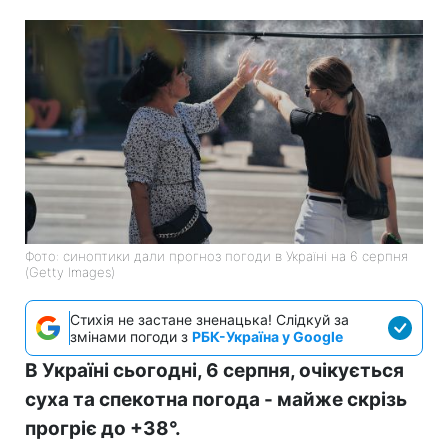
Фото: синоптики дали прогноз погоди в Україні на 6 серпня
(Getty Images)
Стихія не застане зненацька! Слідкуй за
змінами погоди з
РБК-Україна у Google
В Україні сьогодні, 6 серпня, очікується
суха та спекотна погода - майже скрізь
прогріє до +38°.