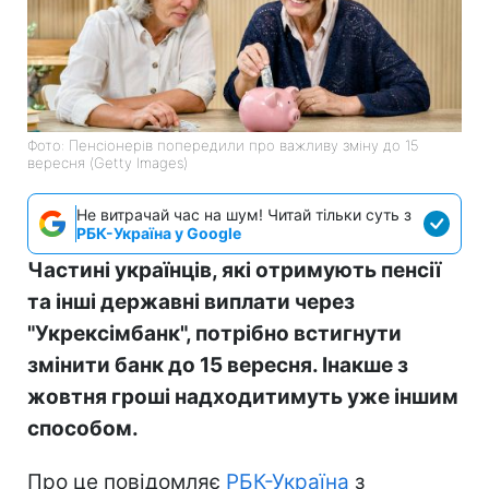
Фото: Пенсіонерів попередили про важливу зміну до 15
вересня (Getty Images)
Не витрачай час на шум! Читай тільки суть з
РБК-Україна у Google
Частині українців, які отримують пенсії
та інші державні виплати через
"Укрексімбанк", потрібно встигнути
змінити банк до 15 вересня. Інакше з
жовтня гроші надходитимуть уже іншим
способом.
Про це повідомляє
РБК-Україна
з