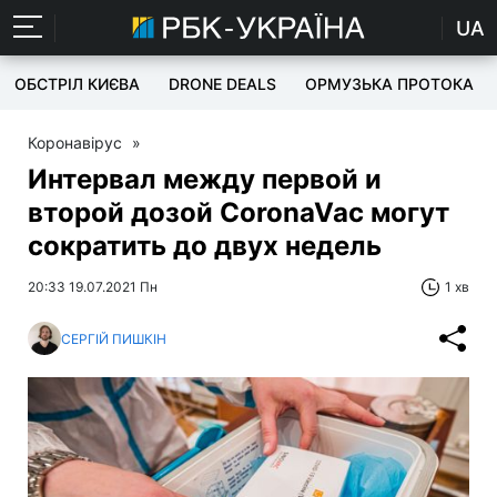
UA
ОБСТРІЛ КИЄВА
DRONE DEALS
ОРМУЗЬКА ПРОТОКА
Коронавірус
»
Интервал между первой и
второй дозой CoronaVac могут
сократить до двух недель
20:33 19.07.2021 Пн
1 хв
СЕРГІЙ ПИШКІН