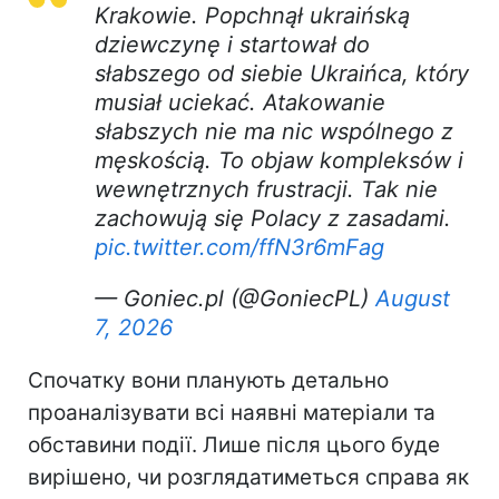
Krakowie. Popchnął ukraińską
dziewczynę i startował do
słabszego od siebie Ukraińca, który
musiał uciekać. Atakowanie
słabszych nie ma nic wspólnego z
męskością. To objaw kompleksów i
wewnętrznych frustracji. Tak nie
zachowują się Polacy z zasadami.
pic.twitter.com/ffN3r6mFag
— Goniec.pl (@GoniecPL)
August
7, 2026
Спочатку вони планують детально
проаналізувати всі наявні матеріали та
обставини події. Лише після цього буде
вирішено, чи розглядатиметься справа як