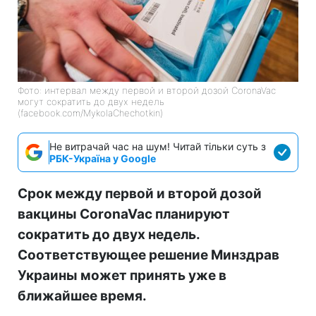
Фото: интервал между первой и второй дозой CoronaVac
могут сократить до двух недель
(facebook.com/MykolaChechotkin)
Не витрачай час на шум! Читай тільки суть з
РБК-Україна у Google
Срок между первой и второй дозой
вакцины CoronaVac планируют
сократить до двух недель.
Соответствующее решение Минздрав
Украины может принять уже в
ближайшее время.