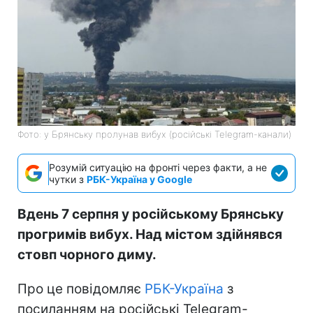
Фото: у Брянську пролунав вибух (російські Telegram-канали)
Розумій ситуацію на фронті через факти, а не
чутки з
РБК-Україна у Google
Вдень 7 серпня у російському Брянську
прогримів вибух. Над містом здійнявся
стовп чорного диму.
Про це повідомляє
РБК-Україна
з
посиланням на російські Telegram-