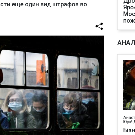
Дро
ести еще один вид штрафов во
Яро
Мос
по
АНАЛ
Анаст
Юрій 
Біз