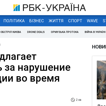
ПОЛІТИКА
БІЗНЕС
ЖИТТЯ
СПОРТ
WAVE
S
ОБСТРІЛ КИЄВА
DRONE DEALS
ОРМУЗЬКА ПРОТОКА
ВІЙНА В УКРАЇНІ
с
НОВИ
длагает
 за нарушение
ии во время
2 хв