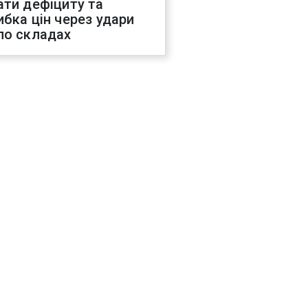
ати дефіциту та
ибка цін через удари
по складах