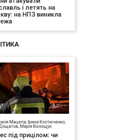
ни атакували
славль і летять на
кву: на НПЗ виникла
жежа
ІТИКА
асія Мацепа, Ірина Костюченко,
Дощатов, Марія Волощук
нес під прицілом: чи