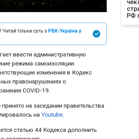
чек
стр
РФ 
 Читай тільки суть з
РБК-Україна у
гает ввести административную
ение режима самоизоляции.
ветствующие изменения в Кодекс
вных правонарушениях о
ранения COVID-19.
принято на заседании правительства
слировалось на
Youtube.
ется статью 44 Кодекса дополнить
о содержания: