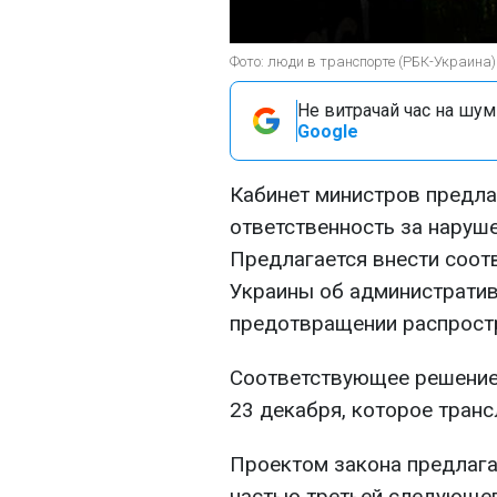
Фото: люди в транспорте (РБК-Украина)
Не витрачай час на шум!
Google
Кабинет министров предла
ответственность за наруш
Предлагается внести соот
Украины об администрати
предотвращении распрост
Соответствующее решение 
23 декабря, которое тран
Проектом закона предлага
частью третьей следующег