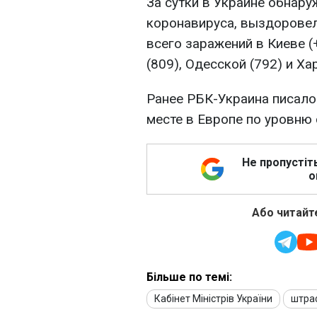
За сутки в Украине обнару
коронавируса, выздоровел
всего заражений в Киеве (
(809), Одесской (792) и Ха
Ранее РБК-Украина писало 
месте в Европе по уровню 
Не пропустіт
о
Або читайте
Більше по темі:
Кабінет Міністрів України
штра