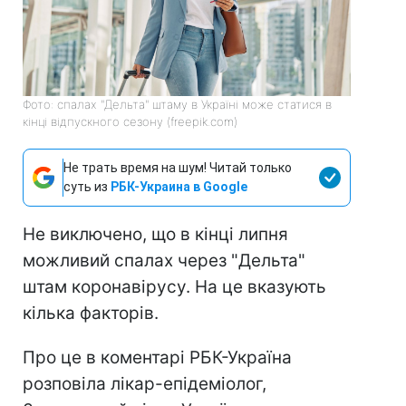
Фото: спалах "Дельта" штаму в Україні може статися в
кінці відпускного сезону (freepik.com)
Не трать время на шум! Читай только
суть из
РБК-Украина в Google
Не виключено, що в кінці липня
можливий спалах через "Дельта"
штам коронавірусу. На це вказують
кілька факторів.
Про це в коментарі РБК-Україна
розповіла лікар-епідеміолог,