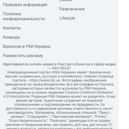
Правовая информация
Развлечения
Политика
Lifestyle
конфиденциальности
Контакты
Команда
Вакансии в РБК-Украина
Разместить рекламу
Идентификатор онлайн-медиа в Реестре субъектов в сфере медиа
— R40-05347
Информационный портал «РБК-Украина» имеет трехязычную
версию (украинскую, русскую и английскую), главная страница
портала –
https://www.rbc.ua
. Фотографии, изображения
принадлежат их правообладателям. Все фотографии на Портале,
авторами которых являются журналисты РБК-Украина,
размещены на условиях лицензии Creative Commons Attribution
4.0 International. Редакция РБК-Украина может не разделять точку
зрения авторов. Оценочные суждения не подлежат
опровержению и подтверждению их правдивости. За
достоверность и содержание рекламы ответственность несет
рекламодатель. Материалы, обозначенные плашкой: "Пресс-
релизы", "Спецпроект", "Партнерский материал", "Promo",
"Благотворительность", "Резонанс" размещаются на правах
рекламы и предназначены, как правило, для лиц, достигших 21-
летнего возраста. «Новости компании» – это информационный