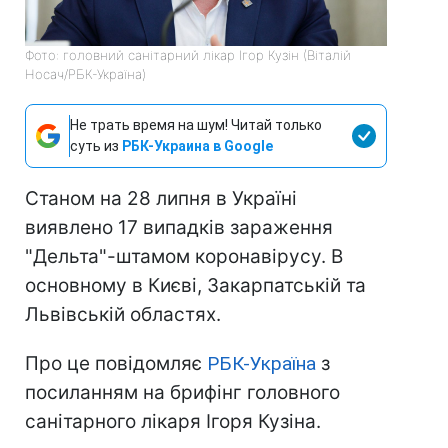
Фото: головний санітарний лікар Ігор Кузін (Віталій
Носач/РБК-Україна)
Не трать время на шум! Читай только
суть из
РБК-Украина в Google
Станом на 28 липня в Україні
виявлено 17 випадків зараження
"Дельта"-штамом коронавірусу. В
основному в Києві, Закарпатській та
Львівській областях.
Про це повідомляє
РБК-Україна
з
посиланням на брифінг головного
санітарного лікаря Ігоря Кузіна.