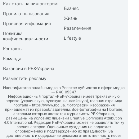
Как стать нашим автором
Бизнес
Правила пользования
Жизнь
Правовая информация
Развлечения
Политика
Lifestyle
конфиденциальности
Контакты
Команда
Вакансии в РБК-Украина
Разместить рекламу
Идентификатор онлайн-медиа в Реестре субъектов в сфере медиа
— R40-05347
Информационный портал «РБК-Украина» имеет трехязычную
версию (украинскую, русскую и английскую), главная страница
портала –
https://www.rbc.ua
. Фотографии, изображения
принадлежат их правообладателям. Все фотографии на Портале,
авторами которых являются журналисты РБК-Украина,
размещены на условиях лицензии Creative Commons Attribution
4.0 International. Редакция РБК-Украина может не разделять точку
зрения авторов. Оценочные суждения не подлежат
опровержению и подтверждению их правдивости. За
достоверность и содержание рекламы ответственность несет