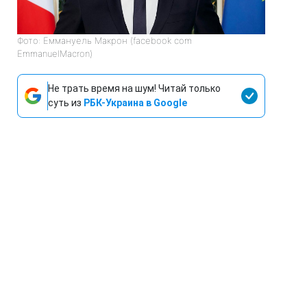
Фото: Еммануель Макрон (facebook com
EmmanuelMacron)
Не трать время на шум! Читай только
суть из
РБК-Украина в Google