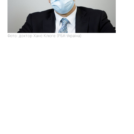
Фото: доктор Ханс Клюге (РБК-Україна)