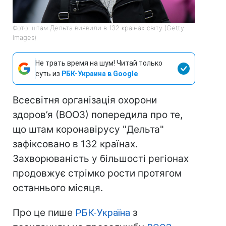
Фото: штам Дельта виявили в 132 країнах світу (Getty
Images)
Не трать время на шум! Читай только
суть из
РБК-Украина в Google
Всесвітня організація охорони
здоров’я (ВООЗ) попередила про те,
що штам коронавірусу "Дельта"
зафіксовано в 132 країнах.
Захворюваність у більшості регіонах
продовжує стрімко рости протягом
останнього місяця.
Про це пише
РБК-Україна
з