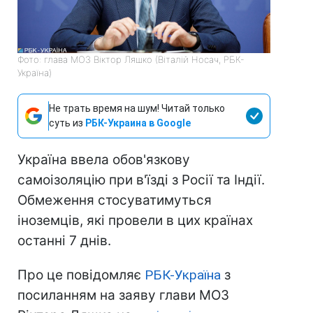
Фото: глава МОЗ Віктор Ляшко (Віталій Носач, РБК-
Україна)
Не трать время на шум! Читай только
суть из
РБК-Украина в Google
Україна ввела обов'язкову
самоізоляцію при в'їзді з Росії та Індії.
Обмеження стосуватимуться
іноземців, які провели в цих країнах
останні 7 днів.
Про це повідомляє
РБК-Україна
з
посиланням на заяву глави МОЗ