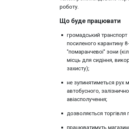
роботу.
Що буде працювати
громадський транспорт
посиленого карантину 8
"помаранчевої" зони (кіл
місць для сидіння, вико
захисту);
не зупинятиметься рух 
автобусного, залізничн
авіасполучення;
дозволяється торгівля 
працюватимуть магазини