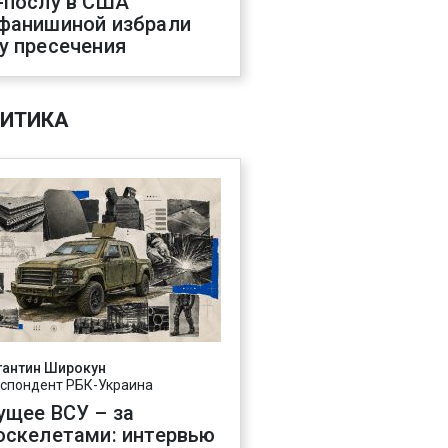
-послу в США
фанишиной избрали
у пресечения
ИТИКА
тантин Широкун
спондент РБК-Украина
ущее ВСУ – за
оскелетами: интервью