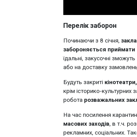
Перелік заборон
Починаючи з 8 січня,
закл
забороняється приймати 
їдальні, закусочні зможуть
або на доставку замовлень
Будуть закриті
кінотеатри,
крім історико-культурних 
робота
розважальних закла
На час посилення каранти
масових заходів
, в т.ч. р
рекламних, соціальних. Та