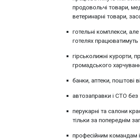
продовольчі товари, мед
ветеринарні товари, засо
готельні комплекси, ал
готелях працюватимуть т
гірськолижні курорти, 
громадського харчуванн
банки, аптеки, поштові в
автозаправки і СТО без 
перукарні та салони кра
тільки за попереднім за
професійним командам 