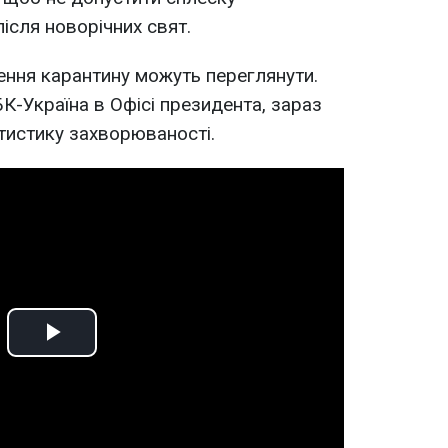
ісля новорічних свят.
лення карантину можуть переглянути.
-Україна в Офісі президента, зараз
атистику захворюваності.
Play
Video