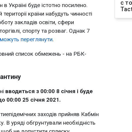
с т
н в Україні буде істотно посилено.
Tact
й території країни набудуть чинності
боту закладів освіти, сфери
оргівлі, спорту та розваг. Однак 7
 можуть переглянути
.
овний список обмежень - на РБК-
рантину
ні
вводиться з 00:00 8 січня і буде
до 00:00 25 січня 2021.
тиепідемічних заходів прийняв Кабмін
у. В уряді обгрунтували необхідність
 щоб не допустити сплеску