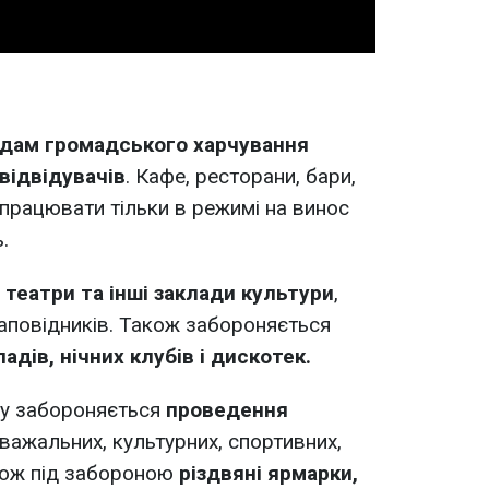
адам громадського харчування
відвідувачів
. Кафе, ресторани, бари,
 працювати тільки в режимі на винос
.
 театри та інші заклади культури
,
заповідників. Також забороняється
дів, нічних клубів і дискотек.
ну забороняється
проведення
озважальних, культурних, спортивних,
кож під забороною
різдвяні ярмарки,