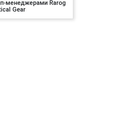
оп-менеджерами Rarog
ical Gear