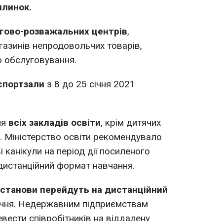
ялинок.
гово-розважальних центрів
,
газинів непродовольчих товарів,
о обслуговування.
спортзали
з 8 до 25 січня 2021
ня
всіх закладів освіти
, крім дитячих
в. Міністерство освіти рекомендувало
канікули на період дії посиленого
 дистанційний формат навчання.
установи перейдуть на дистанційний
ічня. Недержавним підприємствам
ести співробітників на віддалену