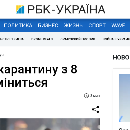
ПОЛИТИКА
БИЗНЕС
ЖИЗНЬ
СПОРТ
WAVE
БСТРЕЛ КИЕВА
DRONE DEALS
ОРМУЗСКИЙ ПРОЛИВ
ВОЙНА В УКРАИ
ус
НОВО
карантину з 8
міниться
3 мин