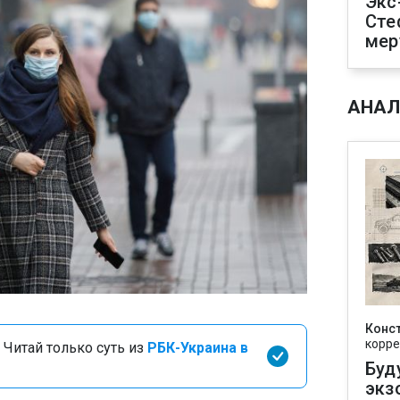
Экс
Сте
мер
АНАЛ
Конс
корре
 Читай только суть из
РБК-Украина в
Буд
экз