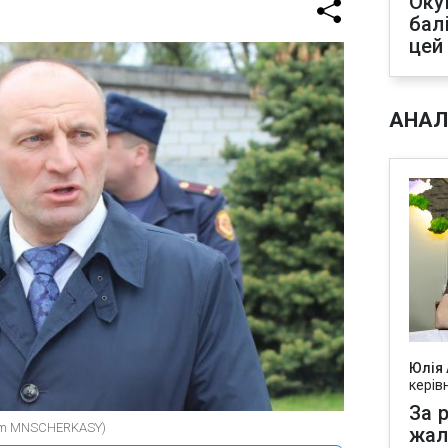
Оку
бал
цей
АНАЛ
Юлія
керів
За р
com MNSCHERKASY)
жал