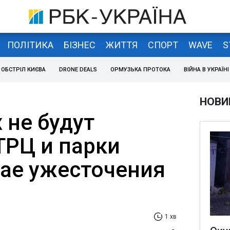
ПОЛІТИКА
БІЗНЕС
ЖИТТЯ
СПОРТ
WAVE
S
ОБСТРІЛ КИЄВА
DRONE DEALS
ОРМУЗЬКА ПРОТОКА
ВІЙНА В УКРАЇНІ
НОВИ
 не будут
ТРЦ и парки
чае ужесточения
1 хв