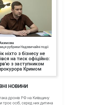
 Акимова
ниця рубрики Надзвичайні події
ік ніхто з бізнесу не
івся на тиск офіційно:
ерв'ю з заступником
прокурора Кримом
ВНІ НОВИНИ
така дронів РФ на Київщину:
и троє осіб, серед них дитина