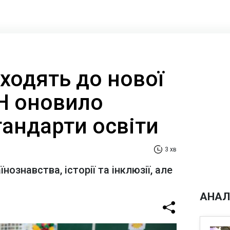
ходять до нової
Н оновило
тандарти освіти
3 хв
ознавства, історії та інклюзії, але
АНАЛ