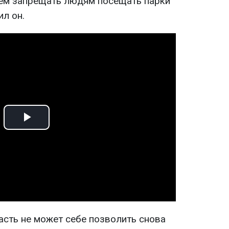
ем запрещать людям посещать парки
ил он.
Play
Video
асть не может себе позволить снова