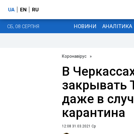
UA
EN
RU
НОВИНИ
АНАЛІТИКА
СБ, 08 СЕРПНЯ
Коронавірус
»
В Черкассах
закрывать 
даже в слу
карантина
12:08 31.03.2021 Ср