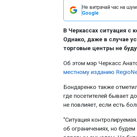
Не витрачай час на шум!
Google
В Черкассах ситуация с 
Однако, даже в случае у
торговые центры не буду
Об этом мэр Черкасс Ана
местному изданию RegioN
Бондаренко также отметил
где посетителей бывает до
не повлияет, если есть бо
"Ситуация контролируемая
об ограничениях, но будем