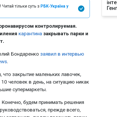
інт
 Читай тільки суть з
РБК-Україна у
Ген
коронавирусом контролируемая.
силения
карантина
закрывать парки и
т.
толий Бондаренко
заявил в интервью
ews
.
, что закрытие маленьких лавочек,
 10 человек в день, на ситуацию никак
льшие супермаркеты.
. Конечно, будем принимать решения
 руководствоваться, прежде всего,