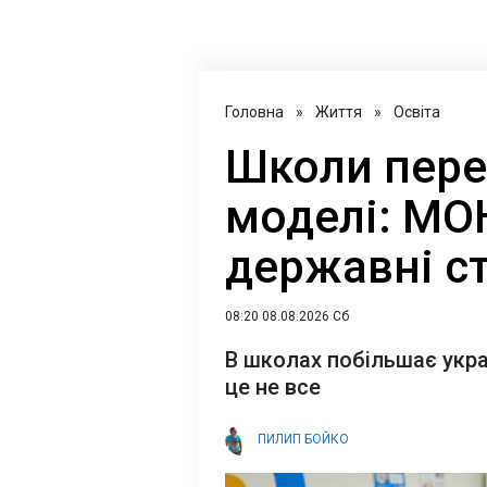
Головна
»
Життя
»
Освіта
Школи пере
моделі: МО
державні с
08:20 08.08.2026 Сб
В школах побільшає україн
це не все
ПИЛИП БОЙКО