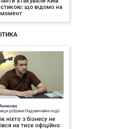
панти атакували Київ
істикою: що відомо на
 момент
ІТИКА
 Акимова
ниця рубрики Надзвичайні події
ік ніхто з бізнесу не
івся на тиск офіційно: