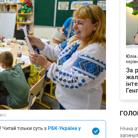
Юлія
керів
За р
жал
інт
Ген
ГОЛО
ges)
 Читай тільки суть з
РБК-Україна у
Нічна а
загинул