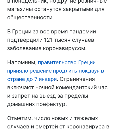
в понедельник, но другие розничные
магазины останутся закрытыми для
общественности.
В Греции за все время пандемии
подтвердили 121 тысяч случаев
заболевания коронавирусом.
Напомним,
правительство Греции
приняло решение продлить локдаун в
стране до 7 января
. Ограничения
включают ночной комендантский час
и запрет на выезд за пределы
домашних префектур.
Отметим, число новых и тяжелых
случаев и смертей от коронавируса в