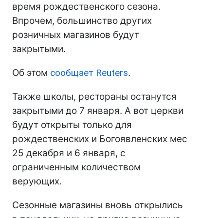
время рождественского сезона.
Впрочем, большинство других
розничных магазинов будут
закрытыми.
Об этом
сообщает Reuters
.
Также школы, рестораны останутся
закрытыми до 7 января. А вот церкви
будут открыты только для
рождественских и Богоявленских мес
25 декабря и 6 января, с
ограниченным количеством
верующих.
Сезонные магазины вновь открылись