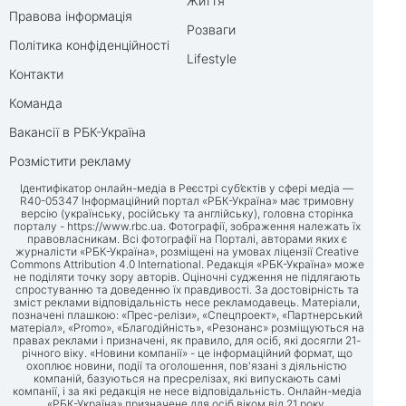
Життя
Правова інформація
Розваги
Політика конфіденційності
Lifestyle
Контакти
Команда
Вакансії в РБК-Україна
Розмістити рекламу
Ідентифікатор онлайн-медіа в Реєстрі суб’єктів у сфері медіа —
R40-05347 Інформаційний портал «РБК-Україна» має тримовну
версію (українську, російську та англійську), головна сторінка
порталу -
https://www.rbc.ua
. Фотографії, зображення належать їх
правовласникам. Всі фотографії на Порталі, авторами яких є
журналісти «РБК-Україна», розміщені на умовах ліцензії Creative
Commons Attribution 4.0 International. Редакція «РБК-Україна» може
не поділяти точку зору авторів. Оціночні судження не підлягають
спростуванню та доведенню їх правдивості. За достовірність та
зміст реклами відповідальність несе рекламодавець. Матеріали,
позначені плашкою: «Прес-релізи», «Спецпроект», «Партнерський
матеріал», «Promo», «Благодійність», «Резонанс» розміщуються на
правах реклами і призначені, як правило, для осіб, які досягли 21-
річного віку. «Новини компанії» - це інформаційний формат, що
охоплює новини, події та оголошення, пов'язані з діяльністю
компаній, базуються на пресрелізах, які випускають самі
компанії, і за які редакція не несе відповідальність. Онлайн-медіа
«РБК-Україна» призначене для осіб віком від 21 року.