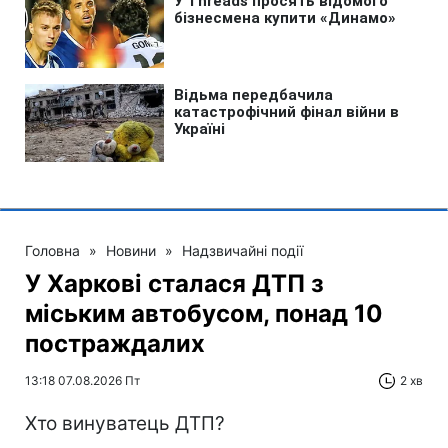
Головна
»
Новини
»
Надзвичайні події
У Харкові сталася ДТП з
міським автобусом, понад 10
постраждалих
13:18 07.08.2026 Пт
2 хв
Хто винуватець ДТП?