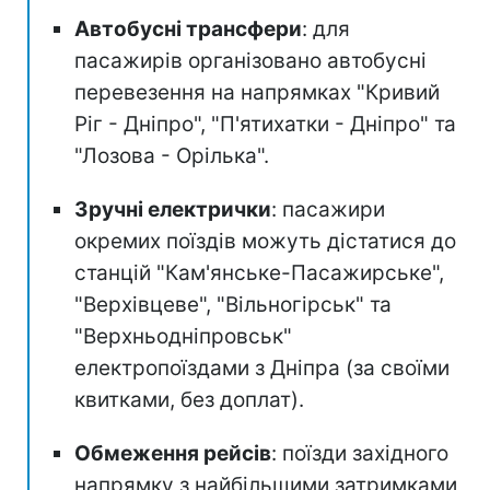
Автобусні трансфери
: для
пасажирів організовано автобусні
перевезення на напрямках "Кривий
Ріг - Дніпро", "П'ятихатки - Дніпро" та
"Лозова - Орілька".
Зручні електрички
: пасажири
окремих поїздів можуть дістатися до
станцій "Кам'янське-Пасажирське",
"Верхівцеве", "Вільногірськ" та
"Верхньодніпровськ"
електропоїздами з Дніпра (за своїми
квитками, без доплат).
Обмеження рейсів
: поїзди західного
напрямку з найбільшими затримками