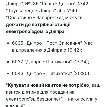
Дніпро", №286 "Львів - Дніпро", №42
"Трускавець - Дніпро" або №40
"Солотвино - Запоріжжя", можуть
доїхати до потрібної станції
електропоїздом із Дніпра
:
⁠6035 "Дніпро - Пост Списання" (час
відправлення з Дніпра о 16:42);
⁠6037 "Дніпро - П'ятихатки" (17:34);
⁠6043 "Дніпро - П'ятихатки" (20:20).
"
Купувати новий квиток не потрібно
, ваш
квиток діятиме для посадки на
електропоїзд без доплат", - наголосили у
компанії.