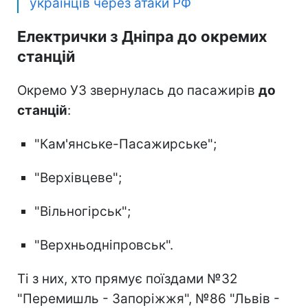
українців через атаки РФ
Електрички з Дніпра до окремих
станцій
Окремо УЗ звернулась до пасажирів
до
станцій
:
"Кам'янське-Пасажирське";
"Верхівцеве";
"Вільногірськ";
"Верхньодніпровськ".
Ті з них, хто прямує поїздами №32
"Перемишль - Запоріжжя", №86 "Львів -