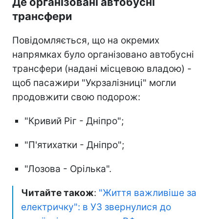
Де організовані автобусні
трансфери
Повідомляється, що на окремих
напрямках було організовано автобусні
трансфери (надані місцевою владою) -
щоб пасажири "Укрзалізниці" могли
продовжити свою подорож:
"⁠Кривий Ріг - Дніпро";
"⁠П'ятихатки - Дніпро";
"⁠Лозова - Орілька".
Читайте також
:
"Життя важливіше за
електричку": в УЗ звернулися до