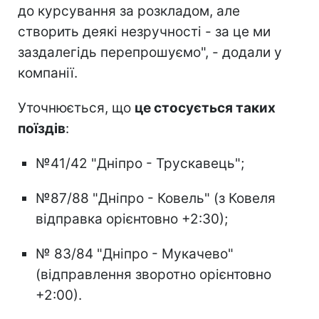
до курсування за розкладом, але
створить деякі незручності - за це ми
заздалегідь перепрошуємо", - додали у
компанії.
Уточнюється, що
це стосується таких
поїздів
:
№41/42 "Дніпро - Трускавець";
№87/88 "Дніпро - Ковель" (з Ковеля
відправка орієнтовно +2:30);
№ 83/84 "Дніпро - Мукачево"
(відправлення зворотно орієнтовно
+2:00).