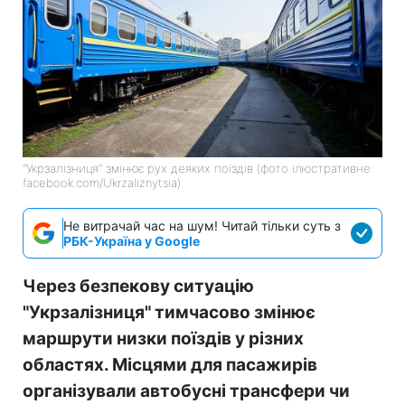
"Укрзалізниця" змінює рух деяких поїздів (фото ілюстративне:
facebook.com/Ukrzaliznytsia)
Не витрачай час на шум! Читай тільки суть з
РБК-Україна у Google
Через безпекову ситуацію
"Укрзалізниця" тимчасово змінює
маршрути низки поїздів у різних
областях. Місцями для пасажирів
організували автобусні трансфери чи