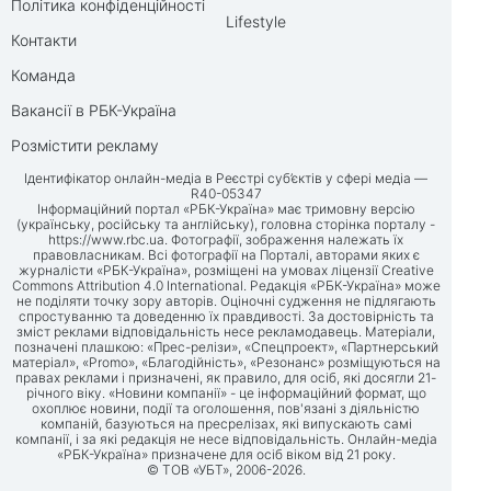
Політика конфіденційності
Lifestyle
Контакти
Команда
Вакансії в РБК-Україна
Розмістити рекламу
Ідентифікатор онлайн-медіа в Реєстрі суб’єктів у сфері медіа —
R40-05347
Інформаційний портал «РБК-Україна» має тримовну версію
(українську, російську та англійську), головна сторінка порталу -
https://www.rbc.ua
. Фотографії, зображення належать їх
правовласникам. Всі фотографії на Порталі, авторами яких є
журналісти «РБК-Україна», розміщені на умовах ліцензії Creative
Commons Attribution 4.0 International. Редакція «РБК-Україна» може
не поділяти точку зору авторів. Оціночні судження не підлягають
спростуванню та доведенню їх правдивості. За достовірність та
зміст реклами відповідальність несе рекламодавець. Матеріали,
позначені плашкою: «Прес-релізи», «Спецпроект», «Партнерський
матеріал», «Promo», «Благодійність», «Резонанс» розміщуються на
правах реклами і призначені, як правило, для осіб, які досягли 21-
річного віку. «Новини компанії» - це інформаційний формат, що
охоплює новини, події та оголошення, пов'язані з діяльністю
компаній, базуються на пресрелізах, які випускають самі
компанії, і за які редакція не несе відповідальність. Онлайн-медіа
«РБК-Україна» призначене для осіб віком від 21 року.
© ТОВ «УБТ», 2006-2026.