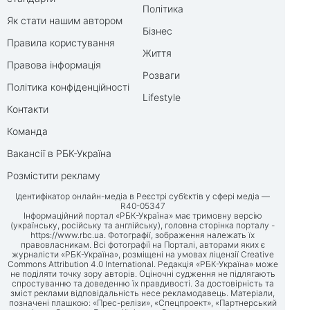
Політика
Як стати нашим автором
Бізнес
Правила користування
Життя
Правова інформація
Розваги
Політика конфіденційності
Lifestyle
Контакти
Команда
Вакансії в РБК-Україна
Розмістити рекламу
Ідентифікатор онлайн-медіа в Реєстрі суб’єктів у сфері медіа —
R40-05347
Інформаційний портал «РБК-Україна» має тримовну версію
(українську, російську та англійську), головна сторінка порталу -
https://www.rbc.ua
. Фотографії, зображення належать їх
правовласникам. Всі фотографії на Порталі, авторами яких є
журналісти «РБК-Україна», розміщені на умовах ліцензії Creative
Commons Attribution 4.0 International. Редакція «РБК-Україна» може
не поділяти точку зору авторів. Оціночні судження не підлягають
спростуванню та доведенню їх правдивості. За достовірність та
зміст реклами відповідальність несе рекламодавець. Матеріали,
позначені плашкою: «Прес-релізи», «Спецпроект», «Партнерський