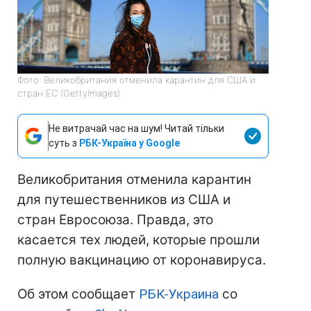
Фото: Великобритания отменила карантин для США и
стран ЕС (GettyImages)
Не витрачай час на шум! Читай тільки
суть з
РБК-Україна у Google
Великобритания отменила карантин
для путешественников из США и
стран Евросоюза. Правда, это
касается тех людей, которые прошли
полную вакцинацию от коронавируса.
Об этом сообщает
РБК-Украина
со