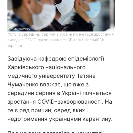
Фото: з середини серпня в Україні почнеться зростання
випадків COVID-захворюваності (Віталій Носач/РБК-
Україна)
Завідуюча кафедрою епідеміології
Харківського національного
медичного університету Тетяна
Чумаченко вважає, що вже з
середини серпня в Україні почнеться
зростання COVID-захворюваності. На
те є ряд причин, серед яких і
недотримання українцями карантину.