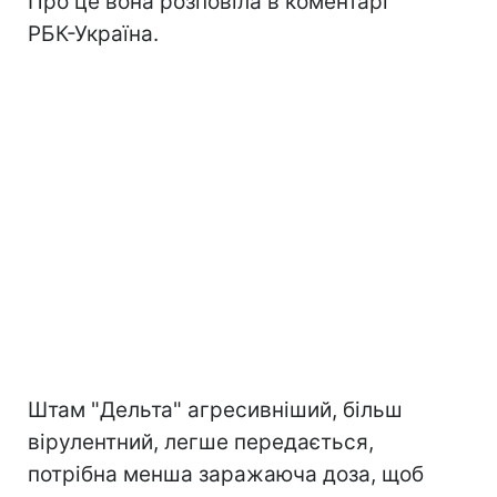
Про це вона розповіла в коментарі
РБК-Україна.
Штам "Дельта" агресивніший, більш
вірулентний, легше передається,
потрібна менша заражаюча доза, щоб