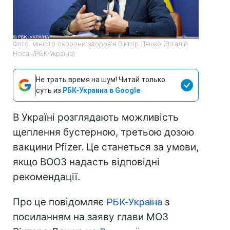
Фото: міністр охорони здоров'я Віктор Ляшко (Віталій
Носач/РБК-Україна)
Не трать время на шум! Читай только
суть из
РБК-Украина в Google
В Україні розглядають можливість
щеплення бустерною, третьою дозою
вакцини Pfizer. Це станеться за умови,
якщо ВООЗ надасть відповідні
рекомендації.
Про це повідомляє
РБК-Україна
з
посиланням на заяву глави МОЗ