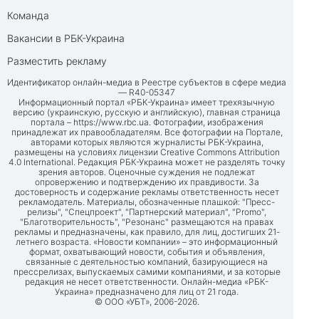
Команда
Вакансии в РБК-Украина
Разместить рекламу
Идентификатор онлайн-медиа в Реестре субъектов в сфере медиа
— R40-05347
Информационный портал «РБК-Украина» имеет трехязычную
версию (украинскую, русскую и английскую), главная страница
портала –
https://www.rbc.ua
. Фотографии, изображения
принадлежат их правообладателям. Все фотографии на Портале,
авторами которых являются журналисты РБК-Украина,
размещены на условиях лицензии Creative Commons Attribution
4.0 International. Редакция РБК-Украина может не разделять точку
зрения авторов. Оценочные суждения не подлежат
опровержению и подтверждению их правдивости. За
достоверность и содержание рекламы ответственность несет
рекламодатель. Материалы, обозначенные плашкой: "Пресс-
релизы", "Спецпроект", "Партнерский материал", "Promo",
"Благотворительность", "Резонанс" размещаются на правах
рекламы и предназначены, как правило, для лиц, достигших 21-
летнего возраста. «Новости компании» – это информационный
формат, охватывающий новости, события и объявления,
связанные с деятельностью компаний, базирующиеся на
прессрелизах, выпускаемых самими компаниями, и за которые
редакция не несет ответственности. Онлайн-медиа «РБК-
Украина» предназначено для лиц от 21 года.
© ООО «УБТ», 2006-2026.