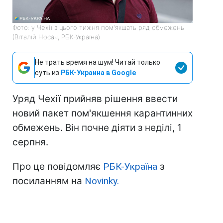
Фото: у Чехії з цього тижня пом'якшать ряд обмежень
(Віталій Носач, РБК-Україна)
Не трать время на шум! Читай только
суть из
РБК-Украина в Google
Уряд Чехії прийняв рішення ввести
новий пакет пом'якшення карантинних
обмежень. Він почне діяти з неділі, 1
серпня.
Про це повідомляє
РБК-Україна
з
посиланням на
Novinky.