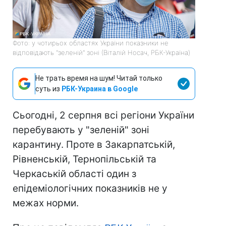
Фото: у чотирьох областях України показники не
відповідають "зеленій" зоні (Віталій Носач, РБК-Україна)
Не трать время на шум! Читай только
суть из
РБК-Украина в Google
Сьогодні, 2 серпня всі регіони України
перебувають у "зеленій" зоні
карантину. Проте в Закарпатській,
Рівненській, Тернопільській та
Черкаській області один з
епідеміологічних показників не у
межах норми.