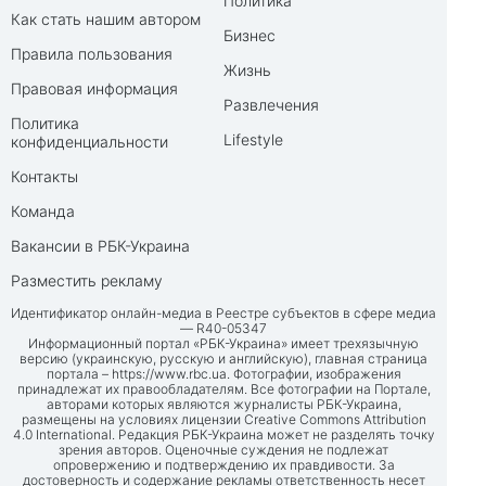
Политика
Как стать нашим автором
Бизнес
Правила пользования
Жизнь
Правовая информация
Развлечения
Политика
Lifestyle
конфиденциальности
Контакты
Команда
Вакансии в РБК-Украина
Разместить рекламу
Идентификатор онлайн-медиа в Реестре субъектов в сфере медиа
— R40-05347
Информационный портал «РБК-Украина» имеет трехязычную
версию (украинскую, русскую и английскую), главная страница
портала –
https://www.rbc.ua
. Фотографии, изображения
принадлежат их правообладателям. Все фотографии на Портале,
авторами которых являются журналисты РБК-Украина,
размещены на условиях лицензии Creative Commons Attribution
4.0 International. Редакция РБК-Украина может не разделять точку
зрения авторов. Оценочные суждения не подлежат
опровержению и подтверждению их правдивости. За
достоверность и содержание рекламы ответственность несет