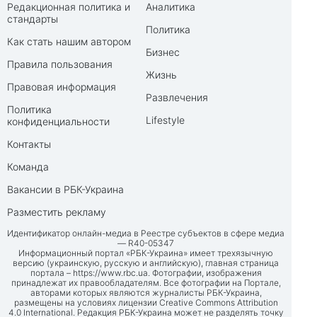
Редакционная политика и
Аналитика
стандарты
Политика
Как стать нашим автором
Бизнес
Правила пользования
Жизнь
Правовая информация
Развлечения
Политика
Lifestyle
конфиденциальности
Контакты
Команда
Вакансии в РБК-Украина
Разместить рекламу
Идентификатор онлайн-медиа в Реестре субъектов в сфере медиа
— R40-05347
Информационный портал «РБК-Украина» имеет трехязычную
версию (украинскую, русскую и английскую), главная страница
портала –
https://www.rbc.ua
. Фотографии, изображения
принадлежат их правообладателям. Все фотографии на Портале,
авторами которых являются журналисты РБК-Украина,
размещены на условиях лицензии Creative Commons Attribution
4.0 International. Редакция РБК-Украина может не разделять точку