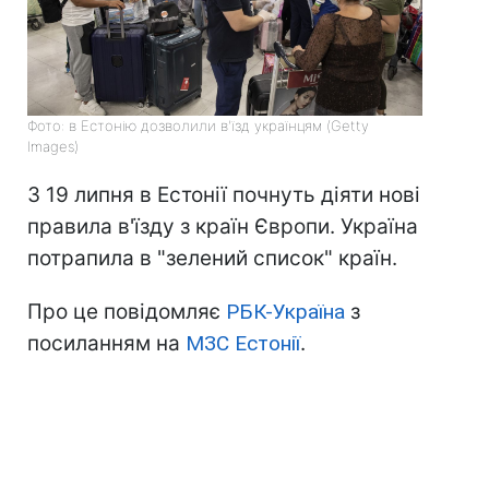
Фото: в Естонію дозволили в'їзд українцям (Getty
Images)
З 19 липня в Естонії почнуть діяти нові
правила в'їзду з країн Європи. Україна
потрапила в "зелений список" країн.
Про це повідомляє
РБК-Україна
з
посиланням на
МЗС Естонії
.