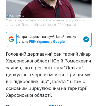
Фото: у Херсонській області основним циркулюючим
штамом є "Дельта" (Віталій Носач, РБК-Україна)
Не трать время на шум! Читай только
суть из
РБК-Украина в Google
Головний державний санітарний лікар
Херсонської області Юрій Ромаскевич
заявив, що в регіоні штам "Дельта"
циркулює з червня місяця. При цьому
він підкреслив, що" Дельта " штам є
основним циркулюючим на території
Херсонської області.