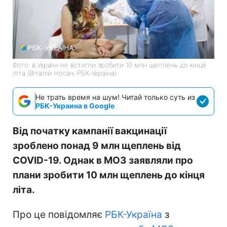
Фото: в Україні не встигли зробити 10 млн щеплень до кінця
літа (Віталій Носач, РБК-Україна)
Не трать время на шум! Читай только суть из
РБК-Украина в Google
Від початку кампанії вакцинації
зроблено понад 9 млн щеплень від
COVID-19. Однак в МОЗ заявляли про
плани зробити 10 млн щеплень до кінця
літа.
Про це повідомляє
РБК-Україна
з