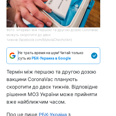
Фото: інтервал між першою та другою дозою CoronaVac
можуть скоротити до двох
тижнів (facebook.com/MykolaChechotkin)
Не трать время на шум! Читай только
суть из
РБК-Украина в Google
Термін між першою та другою дозою
вакцини CoronaVac планують
скоротити до двох тижнів. Відповідне
рішення МОЗ України може прийняти
вже найближчим часом.
Про це пише
РБК-Україна
з