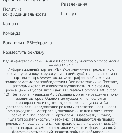
Развлечения
Политика
Lifestyle
конфиденциальности
Контакты
Команда
Вакансии в РБК-Украина
Разместить рекламу
Идентификатор онлайн-медиа в Реестре субъектов в сфере медиа
— R40-05347
Информационный портал «РБК-Украина» имеет трехязычную
версию (украинскую, русскую и английскую), главная страница
портала –
https://www.rbc.ua
. Фотографии, изображения
принадлежат их правообладателям. Все фотографии на Портале,
авторами которых являются журналисты РБК-Украина,
размещены на условиях лицензии Creative Commons Attribution
4.0 International. Редакция РБК-Украина может не разделять точку
зрения авторов. Оценочные суждения не подлежат
опровержению и подтверждению их правдивости. За
достоверность и содержание рекламы ответственность несет
рекламодатель. Материалы, обозначенные плашкой: "Пресс-
релизы", "Спецпроект", "Партнерский материал", "Promo",
"Благотворительность", "Резонанс" размещаются на правах
рекламы и предназначены, как правило, для лиц, достигших 21-
летнего возраста. «Новости компании» – это информационный
формат, охватывающий новости, события и объявления,