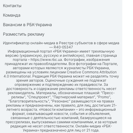
Контакты
Команда
Вакансии в РБК-Украина
Разместить рекламу
Идентификатор онлайн-медиа в Реестре субъектов в сфере медиа
— R40-05347
Информационный портал «РБК-Украина» имеет трехязычную
версию (украинскую, русскую и английскую), главная страница
портала –
https://www.rbc.ua
. Фотографии, изображения
принадлежат их правообладателям. Все фотографии на Портале,
авторами которых являются журналисты РБК-Украина,
размещены на условиях лицензии Creative Commons Attribution
4.0 International. Редакция РБК-Украина может не разделять точку
зрения авторов. Оценочные суждения не подлежат
опровержению и подтверждению их правдивости. За
достоверность и содержание рекламы ответственность несет
рекламодатель. Материалы, обозначенные плашкой: "Пресс-
релизы", "Спецпроект", "Партнерский материал", "Promo",
"Благотворительность", "Резонанс" размещаются на правах
рекламы и предназначены, как правило, для лиц, достигших 21-
летнего возраста. «Новости компании» – это информационный
формат, охватывающий новости, события и объявления,
связанные с деятельностью компаний, базирующиеся на
прессрелизах, выпускаемых самими компаниями, и за которые
редакция не несет ответственности. Онлайн-медиа «РБК-
Украина» предназначено для лиц от 21 года.