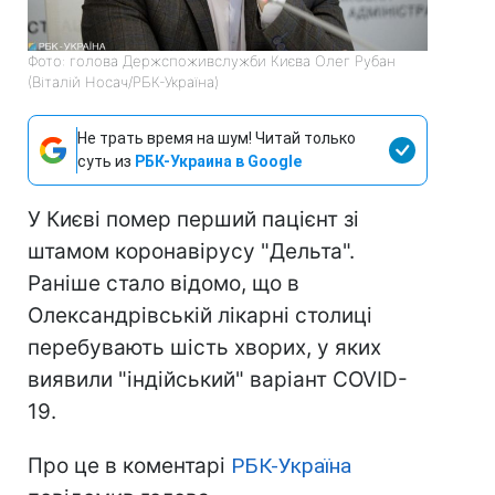
Фото: голова Держспоживслужби Києва Олег Рубан
(Віталій Носач/РБК-Україна)
Не трать время на шум! Читай только
суть из
РБК-Украина в Google
У Києві помер перший пацієнт зі
штамом коронавірусу "Дельта".
Раніше стало відомо, що в
Олександрівській лікарні столиці
перебувають шість хворих, у яких
виявили "індійський" варіант COVID-
19.
Про це в коментарі
РБК-Україна