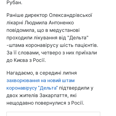
Рубан.
Раніше директор Олександрівської
лікарні Людмила Антоненко
повідомила, що в медустанові
проходили лікування від "Дельта"
-штама коронавірусу шість пацієнтів.
За її словами, четверо з них приїхали
до Києва з Росії.
Нагадаємо, в середині липня
захворювання на новий штам
коронавірусу "Дельта"
підтвердили у
двох жителів Закарпаття, які
нещодавно повернулися з Росії.