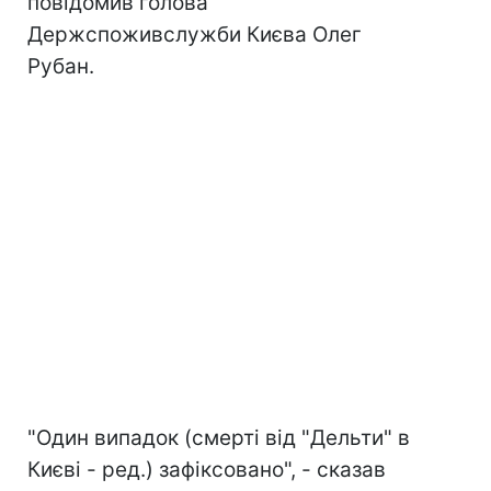
повідомив голова
Держспоживслужби Києва Олег
Рубан.
"Один випадок (смерті від "Дельти" в
Києві - ред.) зафіксовано", - сказав