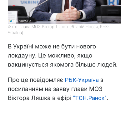
Фото: глава МОЗ Віктор Ляшко (Віталій Носач, РБК-
Україна)
В Україні може не бути нового
локдауну. Це можливо, якщо
вакцинується якомога більше людей.
Про це повідомляє
РБК-Україна
з
посиланням на заяву глави МОЗ
Віктора Ляшка в ефірі
"ТСН.Ранок"
.