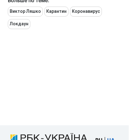
Больше по теме:
Виктор Ляшко
Карантин
Коронавирус
Локдаун