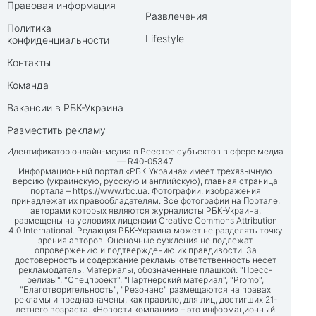
Правовая информация
Развлечения
Политика
Lifestyle
конфиденциальности
Контакты
Команда
Вакансии в РБК-Украина
Разместить рекламу
Идентификатор онлайн-медиа в Реестре субъектов в сфере медиа
— R40-05347
Информационный портал «РБК-Украина» имеет трехязычную
версию (украинскую, русскую и английскую), главная страница
портала –
https://www.rbc.ua
. Фотографии, изображения
принадлежат их правообладателям. Все фотографии на Портале,
авторами которых являются журналисты РБК-Украина,
размещены на условиях лицензии Creative Commons Attribution
4.0 International. Редакция РБК-Украина может не разделять точку
зрения авторов. Оценочные суждения не подлежат
опровержению и подтверждению их правдивости. За
достоверность и содержание рекламы ответственность несет
рекламодатель. Материалы, обозначенные плашкой: "Пресс-
релизы", "Спецпроект", "Партнерский материал", "Promo",
"Благотворительность", "Резонанс" размещаются на правах
рекламы и предназначены, как правило, для лиц, достигших 21-
летнего возраста. «Новости компании» – это информационный