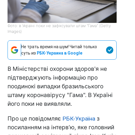
Фото: в Україні поки не зафіксували штам "Гама" (Getty
Images)
Не трать время на шум! Читай только
суть из
РБК-Украина в Google
В Міністерстві охорони здоров'я не
підтверджують інформацію про
поодинокі випадки бразильського
штаму коронавірусу "Гама". В Україні
його поки не виявляли.
Про це повідомляє
РБК-Україна
з
посиланням на інтерв’ю, яке головний