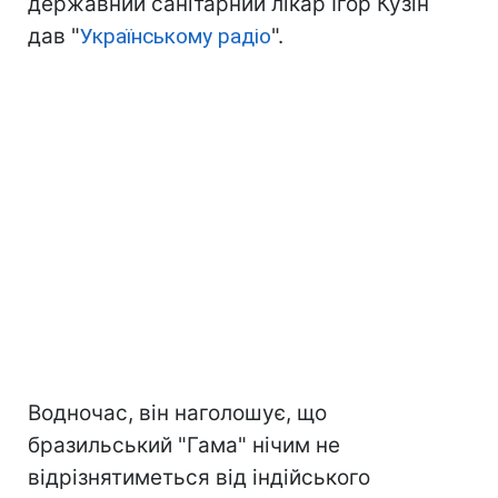
державний санітарний лікар Ігор Кузін
дав "
Українському радіо
".
Водночас, він наголошує, що
бразильський "Гама" нічим не
відрізнятиметься від індійського