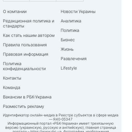
О компании
Новости Украины
Редакционная политика и
Аналитика
стандарты
Политика
Как стать нашим автором
Бизнес
Правила пользования
Жизнь
Правовая информация
Развлечения
Политика
Lifestyle
конфиденциальности
Контакты
Команда
Вакансии в РБК-Украина
Разместить рекламу
Идентификатор онлайн-медиа в Реестре субъектов в сфере медиа
— R40-05347
Информационный портал «РБК-Украина» имеет трехязычную
версию (украинскую, русскую и английскую), главная страница
портала –
https://www.rbc.ua
. Фотографии, изображения