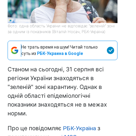
Фото: одна область України не відповідає "зеленій" зоні
за одним із показників (Віталій Носач, РБК-Україна)
Не трать время на шум! Читай только
суть из
РБК-Украина в Google
Станом на сьогодні, 31 серпня всі
регіони України знаходяться в
"зеленій" зоні карантину. Однак в
одній області епідеміологічні
показники знаходяться не в межах
норми.
Про це повідомляє
РБК-Україна
з