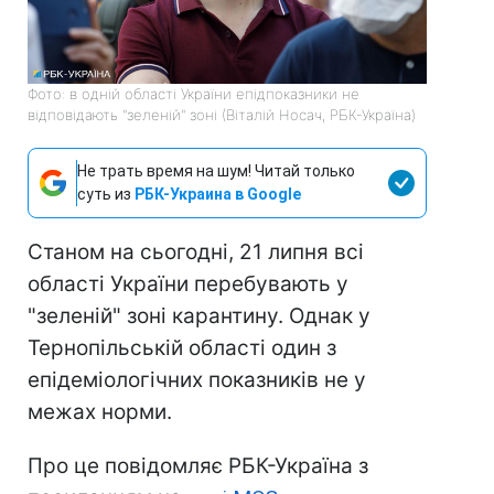
Фото: в одній області України епідпоказники не
відповідають "зеленій" зоні (Віталій Носач, РБК-Україна)
Не трать время на шум! Читай только
суть из
РБК-Украина в Google
Станом на сьогодні, 21 липня всі
області України перебувають у
"зеленій" зоні карантину. Однак у
Тернопільській області один з
епідеміологічних показників не у
межах норми.
Про це повідомляє РБК-Україна з