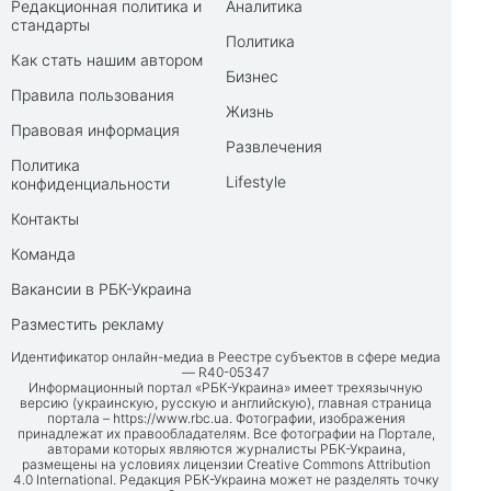
Редакционная политика и
Аналитика
стандарты
Политика
Как стать нашим автором
Бизнес
Правила пользования
Жизнь
Правовая информация
Развлечения
Политика
Lifestyle
конфиденциальности
Контакты
Команда
Вакансии в РБК-Украина
Разместить рекламу
Идентификатор онлайн-медиа в Реестре субъектов в сфере медиа
— R40-05347
Информационный портал «РБК-Украина» имеет трехязычную
версию (украинскую, русскую и английскую), главная страница
портала –
https://www.rbc.ua
. Фотографии, изображения
принадлежат их правообладателям. Все фотографии на Портале,
авторами которых являются журналисты РБК-Украина,
размещены на условиях лицензии Creative Commons Attribution
4.0 International. Редакция РБК-Украина может не разделять точку