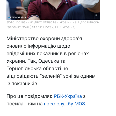
Фото: показники двох областей України не відповідають
"зеленій" зоні (Віталій Носач, РБК-Україна)
Міністерство охорони здоров'я
оновило інформацію щодо
епідемічних показників в регіонах
України. Так, Одеська та
Тернопільська області не
відповідають "зеленій" зоні за одним
із показників.
Про це повідомляє
РБК-Україна
з
посиланням на
прес-службу МОЗ.