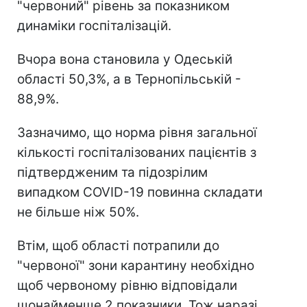
"червоний" рівень за показником
динаміки госпіталізацій.
Вчора вона становила у Одеській
області 50,3%, а в Тернопільській -
88,9%.
Зазначимо, що норма рівня загальної
кількості госпіталізованих пацієнтів з
підтвердженим та підозрілим
випадком COVID-19 повинна складати
не більше ніж 50%.
Втім, щоб області потрапили до
"червоної" зони карантину необхідно
щоб червоному рівню відповідали
щонайменше 2 показники. Тож наразі