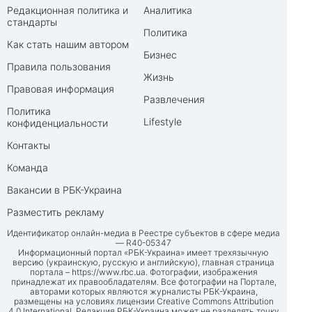
Редакционная политика и
Аналитика
стандарты
Политика
Как стать нашим автором
Бизнес
Правила пользования
Жизнь
Правовая информация
Развлечения
Политика
Lifestyle
конфиденциальности
Контакты
Команда
Вакансии в РБК-Украина
Разместить рекламу
Идентификатор онлайн-медиа в Реестре субъектов в сфере медиа
— R40-05347
Информационный портал «РБК-Украина» имеет трехязычную
версию (украинскую, русскую и английскую), главная страница
портала –
https://www.rbc.ua
. Фотографии, изображения
принадлежат их правообладателям. Все фотографии на Портале,
авторами которых являются журналисты РБК-Украина,
размещены на условиях лицензии Creative Commons Attribution
4.0 International. Редакция РБК-Украина может не разделять точку