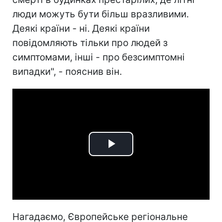
люди можуть бути більш вразливими.
Деякі країни - ні. Деякі країни
повідомляють тільки про людей з
симптомами, інші - про безсимптомні
випадки", - пояснив він.
Play
Video
Нагадаємо, Європейське регіональне