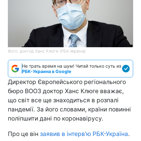
Фото: доктор Ханс Клюге (РБК-Україна)
Не трать время на шум! Читай только суть из
РБК-Украина в Google
Директор Європейського регіонального
бюро ВООЗ доктор Ханс Клюге вважає,
що світ все ще знаходиться в розпалі
пандемії. За його словами, країни повинні
поліпшити дані по коронавірусу.
Про це він
заявив в інтерв'ю РБК-Україна
.