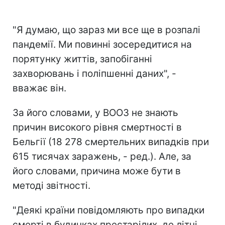
"Я думаю, що зараз ми все ще в розпалі
пандемії. Ми повинні зосередитися на
порятунку життів, запобіганні
захворювань і поліпшенні даних", -
вважає він.
За його словами, у ВООЗ не знають
причин високого рівня смертності в
Бельгії (18 278 смертельних випадків при
615 тисячах заражень, - ред.). Але, за
його словами, причина може бути в
методі звітності.
"Деякі країни повідомляють про випадки
смерті в будинках престарілих, де літні