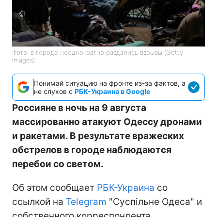
Фото: в городе неоднократно раздались взрывы (Getty
Images)
Понимай ситуацию на фронте из-за фактов, а
не слухов с
РБК-Украина в Google
Россияне в ночь на 9 августа
массированно атакуют Одессу дронами
и ракетами. В результате вражеских
обстрелов в городе наблюдаются
перебои со светом.
Об этом сообщает
РБК-Украина
со
ссылкой на
Telegram
"Суспільне Одеса" и
собственного корреспондента.