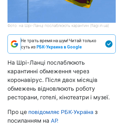
Фото: на Шрі-Ланці послаблюють карантин (flagi.in.ua)
Не трать время на шум! Читай только
суть из
РБК-Украина в Google
На Шрі-Ланці послаблюють
карантинні обмеження через
коронавірус. Після двох місяців
обмежень відновлюють роботу
ресторани, готелі, кінотеатри і музеї.
Про це
повідомляє РБК-Україна
з
посиланням на
АР.