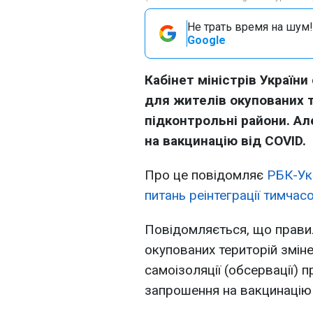
Не трать время на шум!
Google
Кабінет міністрів Україн
для жителів окупованих т
підконтрольні райони. Ал
на вакцинацію від COVID.
Про це повідомляє
РБК-Ук
питань реінтеграції тимчас
Повідомляється, що правил
окупованих територій зміне
самоізоляції (обсервації) пр
запрошення на вакцинацію 