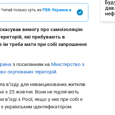
Буд
дав
 Читай только суть из
РБК-Украина в
неф
и скасував вимогу про самоізоляцію
ериторій, які прибувають в
е їм треба мати при собі запрошення
раїна
з посиланням на
Міністерство з
ово окупованих територій
.
а в'їзду для невакцинованих жителів
ні з 25 жовтня. Вони не підлягають
и в'їзді з Росії, якщо у них при собі є
з українським ідентифікатором.