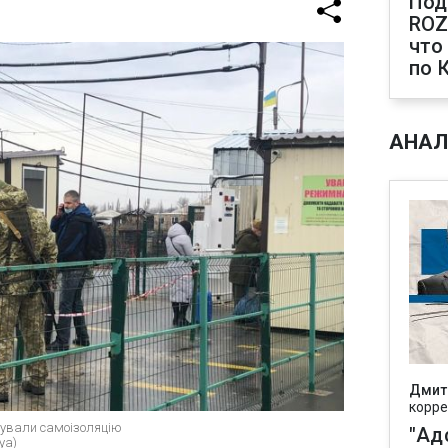
Под
ROZ
что
по 
АНАЛ
Дмит
корре
сували самоізоляцію
"Ад
ya)