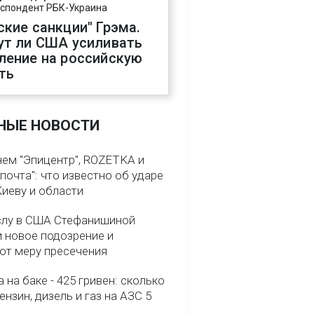
спондент РБК-Украина
ские санкции" Грэма.
ут ли США усиливать
ление на российскую
ть
НЫЕ НОВОСТИ
нем "Эпицентр", ROZETKA и
почта": что известно об ударе
Киеву и области
слу в США Стефанишиной
и новое подозрение и
ют меру пресечения
 на баке - 425 гривен: сколько
ензин, дизель и газ на АЗС 5