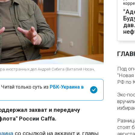
корре
"Ад
Буд
дав
неф
ГЛАВ
Под ог
ра иностранных дел Андрей Сибига (Виталий Носач,
"Новая 
РФ по 
 Читай только суть из
РБК-Украина в
Экс-по
вручил
избира
оддержал захват и передачу
флота" России Caffa.
Разница
стоят б
раина
со ссылкой на аккаунт и. главы
августа