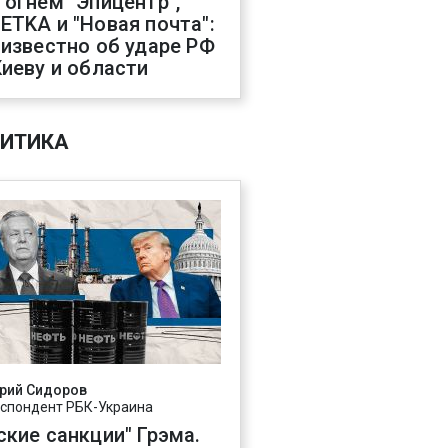
 огнем "Эпицентр",
ETKA и "Новая почта":
 известно об ударе РФ
Киеву и области
ИТИКА
рий Сидоров
спондент РБК-Украина
ские санкции" Грэма.