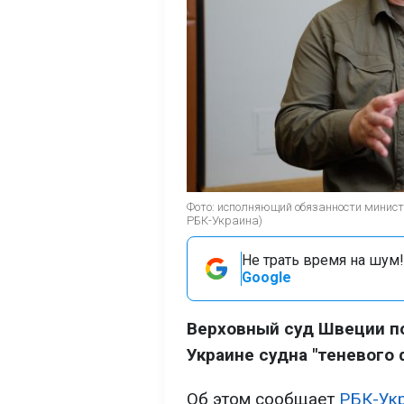
Фото: исполняющий обязанности минист
РБК-Украина)
Не трать время на шум!
Google
Верховный суд Швеции п
Украине судна "теневого 
Об этом сообщает
РБК-Ук