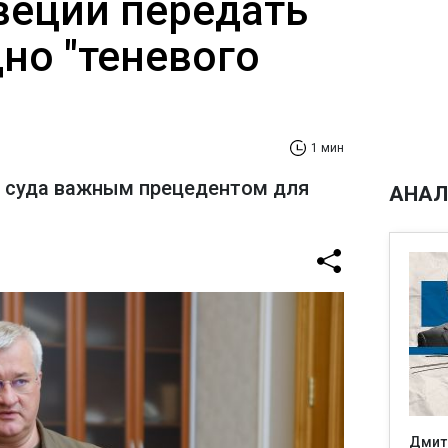
еции передать
но "теневого
1 мин
е суда важным прецедентом для
АНАЛ
Дмит