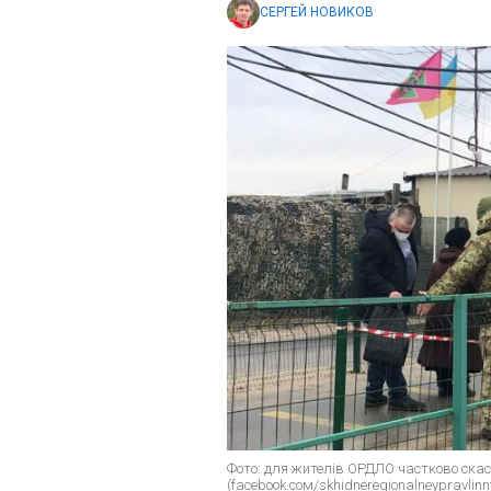
СЕРГЕЙ НОВИКОВ
Фото: для жителів ОРДЛО частково ска
(facebook.сом/skhidneregionalneypravlinn