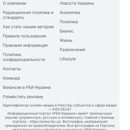
О компании
Новости Украины
Редакционная политика и
Аналитика
стандарты
Политика
Как стать нашим автором
Бизнес
Правила пользования
Жизнь
Правовая информация
Развлечения
Политика
Lifestyle
конфиденциальности
Контакты
Команда
Вакансии в РБК-Украина
Разместить рекламу
Идентификатор онлайн-медиа в Реестре субъектов в сфере медиа
— R40-05347
Информационный портал «РБК-Украина» имеет трехязычную
версию (украинскую, русскую и английскую), главная страница
портала –
https://www.rbc.ua
. Фотографии, изображения
принадлежат их правообладателям. Все фотографии на Портале,
авторами которых являются журналисты РБК-Украина,