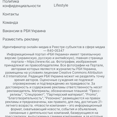
Политика
Lifestyle
конфиденциальности
Контакты
Команда
Вакансии в РБК-Украина
Разместить рекламу
Идентификатор онлайн-медиа в Реестре субъектов в сфере медиа
— R40-05347
Информационный портал «РБК-Украина» имеет трехязычную
версию (украинскую, русскую и английскую), главная страница
портала –
https://www.rbc.ua
. Фотографии, изображения
принадлежат их правообладателям. Все фотографии на Портале,
авторами которых являются журналисты РБК-Украина,
размещены на условиях лицензии Creative Commons Attribution
4.0 International. Редакция РБК-Украина может не разделять точку
зрения авторов. Оценочные суждения не подлежат
опровержению и подтверждению их правдивости. За
достоверность и содержание рекламы ответственность несет
рекламодатель. Материалы, обозначенные плашкой: "Пресс-
релизы", "Спецпроект", "Партнерский материал", "Promo",
"Благотворительность", "Резонанс" размещаются на правах
рекламы и предназначены, как правило, для лиц, достигших 21-
летнего возраста. «Новости компании» – это информационный
формат, охватывающий новости, события и объявления,
связанные с деятельностью компаний, базирующиеся на
прессрелизах, выпускаемых самими компаниями, и за которые