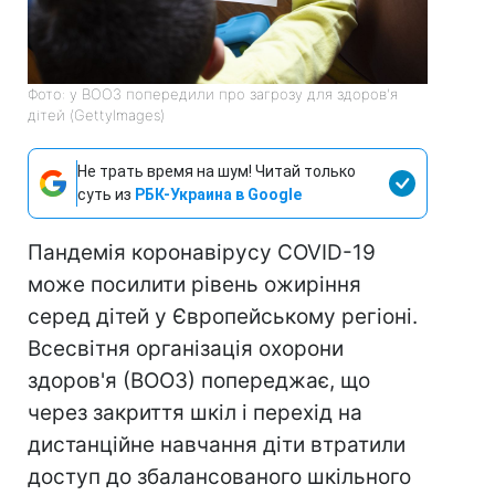
Фото: у ВООЗ попередили про загрозу для здоров'я
дітей (GettyImages)
Не трать время на шум! Читай только
суть из
РБК-Украина в Google
Пандемія коронавірусу COVID-19
може посилити рівень ожиріння
серед дітей у Європейському регіоні.
Всесвітня організація охорони
здоров'я (ВООЗ) попереджає, що
через закриття шкіл і перехід на
дистанційне навчання діти втратили
доступ до збалансованого шкільного