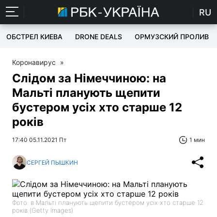
RU
ОБСТРЕЛ КИЕВА
DRONE DEALS
ОРМУЗСКИЙ ПРОЛИВ
Коронавирус
»
Слідом за Німеччиною: на
Мальті планують щепити
бустером усіх хто старше 12
років
17:40 05.11.2021 Пт
1 мин
СЕРГЕЙ ПЫШКИН
Фото: в Мальті планують щепити бустером усіх хто старше 12
років (Getty Images)