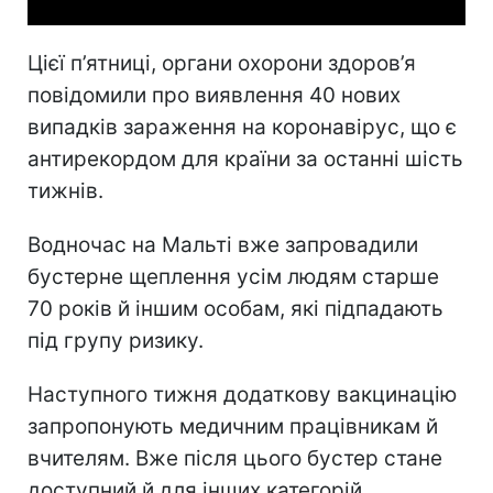
Цієї п’ятниці, органи охорони здоров’я
повідомили про виявлення 40 нових
випадків зараження на коронавірус, що є
антирекордом для країни за останні шість
тижнів.
Водночас на Мальті вже запровадили
бустерне щеплення усім людям старше
70 років й іншим особам, які підпадають
під групу ризику.
Наступного тижня додаткову вакцинацію
запропонують медичним працівникам й
вчителям. Вже після цього бустер стане
доступний й для інших категорій