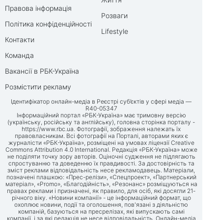
Правова інформація
Розваги
Політика конфіденційності
Lifestyle
Контакти
Команда
Вакансії в РБК-Україна
Розмістити рекламу
Ідентифікатор онлайн-медіа в Реєстрі суб’єктів у сфері медіа —
R40-05347
Інформаційний портал «РБК-Україна» має тримовну версію
(українську, російську та англійську), головна сторінка порталу -
https://www.rbc.ua
. Фотографії, зображення належать їх
правовласникам. Всі фотографії на Порталі, авторами яких є
журналісти «РБК-Україна», розміщені на умовах ліцензії Creative
Commons Attribution 4.0 International. Редакція «РБК-Україна» може
не поділяти точку зору авторів. Оціночні судження не підлягають
спростуванню та доведенню їх правдивості. За достовірність та
зміст реклами відповідальність несе рекламодавець. Матеріали,
позначені плашкою: «Прес-релізи», «Спецпроект», «Партнерський
матеріал», «Promo», «Благодійність», «Резонанс» розміщуються на
правах реклами і призначені, як правило, для осіб, які досягли 21-
річного віку. «Новини компанії» - це інформаційний формат, що
охоплює новини, події та оголошення, пов'язані з діяльністю
компаній, базуються на пресрелізах, які випускають самі
компанії, і за які редакція не несе відповідальність. Онлайн-медіа