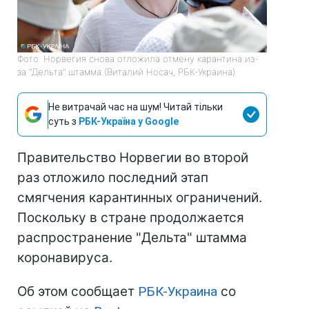
Фото: Норвегия снова отложила отмену карантина из-
за "Дельта" штамма (Виталий Носач, РБК-Украина)
Не витрачай час на шум! Читай тільки
суть з
РБК-Україна у Google
Правительство Норвегии во второй
раз отложило последний этап
смягчения карантинных ограничений.
Поскольку в стране продолжается
распространение "Дельта" штамма
коронавируса.
Об этом сообщает
РБК-Украина
со