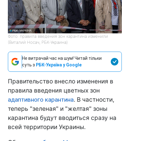
Фото: правила введения зон карантина изменили
(Виталий Носач, РБК-Украина)
Не витрачай час на шум! Читай тільки
суть з
РБК-Україна у Google
Правительство внесло изменения в
правила введения цветных зон
адаптивного карантина
. В частности,
теперь "зеленая" и "желтая" зоны
карантина будут вводиться сразу на
всей территории Украины.