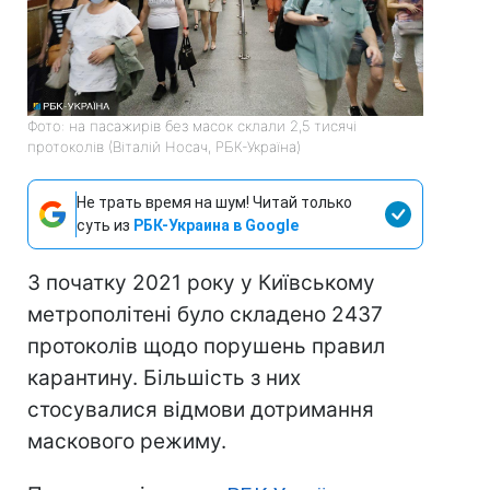
Фото: на пасажирів без масок склали 2,5 тисячі
протоколів (Віталій Носач, РБК-Україна)
Не трать время на шум! Читай только
суть из
РБК-Украина в Google
З початку 2021 року у Київському
метрополітені було складено 2437
протоколів щодо порушень правил
карантину. Більшість з них
стосувалися відмови дотримання
маскового режиму.