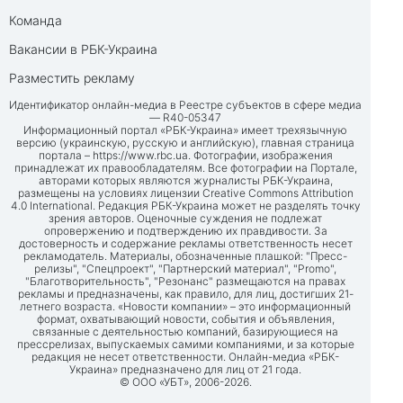
Команда
Вакансии в РБК-Украина
Разместить рекламу
Идентификатор онлайн-медиа в Реестре субъектов в сфере медиа
— R40-05347
Информационный портал «РБК-Украина» имеет трехязычную
версию (украинскую, русскую и английскую), главная страница
портала –
https://www.rbc.ua
. Фотографии, изображения
принадлежат их правообладателям. Все фотографии на Портале,
авторами которых являются журналисты РБК-Украина,
размещены на условиях лицензии Creative Commons Attribution
4.0 International. Редакция РБК-Украина может не разделять точку
зрения авторов. Оценочные суждения не подлежат
опровержению и подтверждению их правдивости. За
достоверность и содержание рекламы ответственность несет
рекламодатель. Материалы, обозначенные плашкой: "Пресс-
релизы", "Спецпроект", "Партнерский материал", "Promo",
"Благотворительность", "Резонанс" размещаются на правах
рекламы и предназначены, как правило, для лиц, достигших 21-
летнего возраста. «Новости компании» – это информационный
формат, охватывающий новости, события и объявления,
связанные с деятельностью компаний, базирующиеся на
прессрелизах, выпускаемых самими компаниями, и за которые
редакция не несет ответственности. Онлайн-медиа «РБК-
Украина» предназначено для лиц от 21 года.
© ООО «УБТ», 2006-2026.