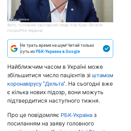
Фото: головний санітарний лікар Ігор Кузін (Віталій
Носач/РБК-Україна)
Не трать время на шум! Читай только
суть из
РБК-Украина в Google
Найближчим часом в Україні може
збільшитися число пацієнтів зі
штамом
коронавірусу "Дельта"
. На сьогодні вже
є кілька нових підозр, вони можуть
підтвердитися наступного тижня.
Про це повідомляє
РБК-Україна
з
посиланням на заяву головного